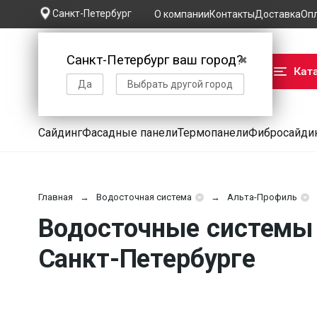
Санкт-Петербург
О компании
Контакты
Доставка
Оп
Санкт-Петербург ваш город?
✖
Кат
Да
Выбрать другой город
Сайдинг
Фасадные панели
Термопанели
Фибросайди
Главная
Водосточная система
Альта-Профиль
Водосточные системы 
Санкт-Петербурге