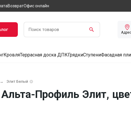
лата
Возврат
Офис онлайн
алог
Адре
нг
Кровля
Террасная доска ДПК
Грядки
Ступени
Фасадная пли
Элит Белый
Альта-Профиль Элит, цве