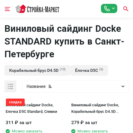
Виниловый сайдинг Docke
STANDARD купить в Санкт-
Петербурге
(10)
(6)
Корабельный брус D4.5D
Ёлочка D5C
Название
скидка
Виниловый сайдинг Docke,
Виниловый сайдинг Docke,
Елочка D5C Standard, Сливки
Корабельный брус D4.5D
STANDARD, Пломбир
311
₽
за шт
279
₽
за шт
Можно заказать
Можно заказать