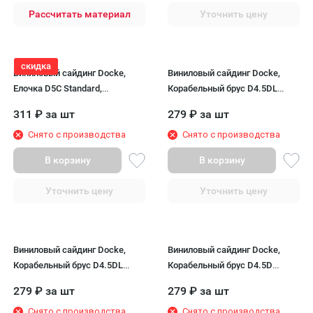
Рассчитать материал
Уточнить цену
скидка
Виниловый сайдинг Docke,
Виниловый сайдинг Docke,
Елочка D5C Standard,
Корабельный брус D4.5DL
Фисташки
STANDARD, Олива
311
₽
за шт
279
₽
за шт
Снято с производства
Снято с производства
В корзину
В корзину
Уточнить цену
Уточнить цену
Виниловый сайдинг Docke,
Виниловый сайдинг Docke,
Корабельный брус D4.5DL
Корабельный брус D4.5D
STANDARD, Персик
STANDARD, Манго
279
₽
за шт
279
₽
за шт
Снято с производства
Снято с производства