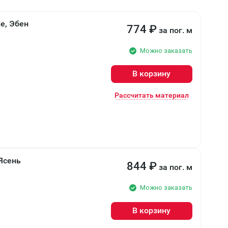
e, Эбен
774
₽
за пог. м
Можно заказать
В корзину
Рассчитать материал
Ясень
844
₽
за пог. м
Можно заказать
В корзину