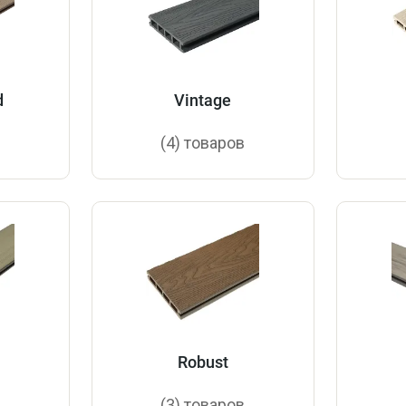
d
Vintage
в
(4) товаров
Robust
в
(3) товаров