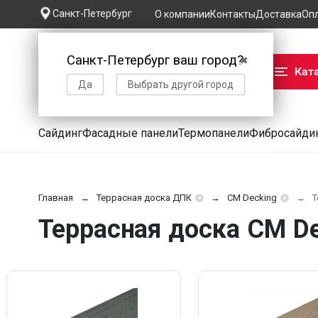
Санкт-Петербург
О компании
Контакты
Доставка
Оп
Санкт-Петербург ваш город?
✖
Кат
Да
Выбрать другой город
Сайдинг
Фасадные панели
Термопанели
Фибросайди
Главная
Террасная доска ДПК
CM Decking
Т
Террасная доска CM De