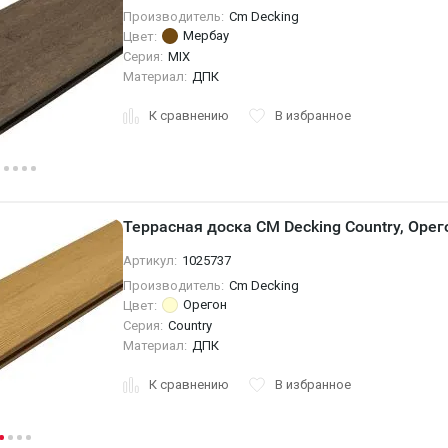
Производитель:
Cm Decking
Мербау
Цвет:
Серия:
MIX
Материал:
ДПК
К сравнению
В избранное
Террасная доска CM Decking Country, Орег
Артикул:
1025737
Производитель:
Cm Decking
Орегон
Цвет:
Серия:
Country
Материал:
ДПК
К сравнению
В избранное