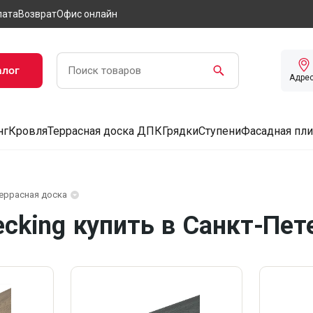
лата
Возврат
Офис онлайн
алог
Адре
нг
Кровля
Террасная доска ДПК
Грядки
Ступени
Фасадная пли
еррасная доска
cking купить в Санкт-Пет