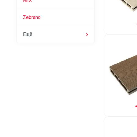
MIX
Zebrano
Ещё