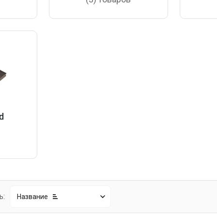
d
в
ь:
Название