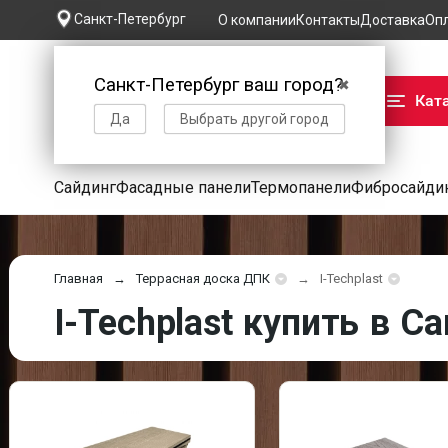
Санкт-Петербург
О компании
Контакты
Доставка
Оп
Санкт-Петербург ваш город?
✖
Кат
Да
Выбрать другой город
Сайдинг
Фасадные панели
Термопанели
Фибросайди
Главная
Террасная доска ДПК
I-Techplast
I-Techplast купить в С