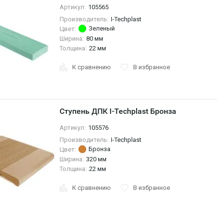
Артикул:
105565
Производитель:
I-Techplast
Зеленый
Цвет:
Ширина:
80 мм
Толщина:
22 мм
К сравнению
В избранное
Ступень ДПК I-Techplast Бронза
Артикул:
105576
Производитель:
I-Techplast
Бронза
Цвет:
Ширина:
320 мм
Толщина:
22 мм
К сравнению
В избранное