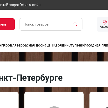
лата
Возврат
Офис онлайн
алог
Адре
нг
Кровля
Террасная доска ДПК
Грядки
Ступени
Фасадная пли
анкт-Петербурге