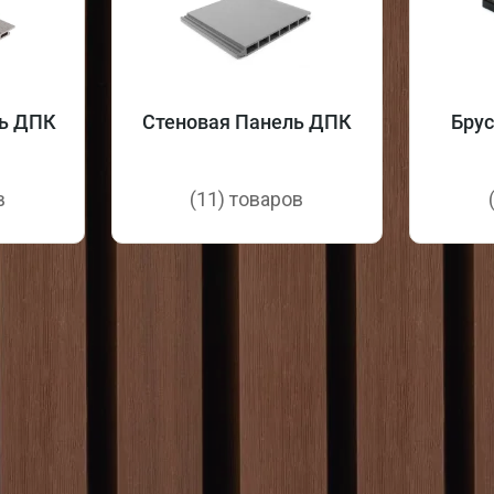
ь ДПК
Cтеновая Панель ДПК
Бру
в
(11) товаров