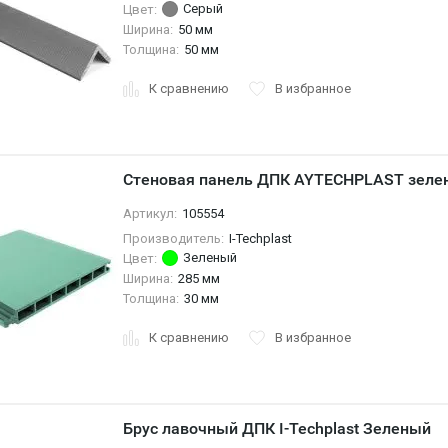
Серый
Цвет:
Ширина:
50 мм
Толщина:
50 мм
К сравнению
В избранное
Стеновая панель ДПК AYTECHPLAST зелен
Артикул:
105554
Производитель:
I-Techplast
Зеленый
Цвет:
Ширина:
285 мм
Толщина:
30 мм
К сравнению
В избранное
Брус лавочный ДПК I-Techplast Зеленый