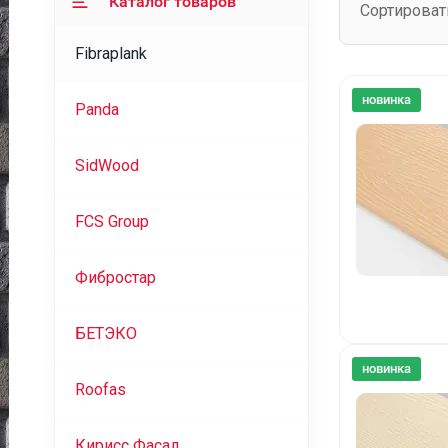
Каталог товаров
Сортироват
Fibraplank
новинка
Panda
SidWood
FCS Group
Фибростар
БЕТЭКО
новинка
Roofas
Кирисс Фасад