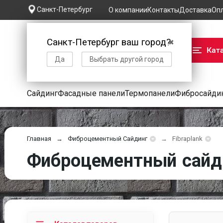
Санкт-Петербург
О компании
Контакты
Доставка
Оп
Санкт-Петербург ваш город?
✖
Кат
Да
Выбрать другой город
Сайдинг
Фасадные панели
Термопанели
Фибросайди
Главная
Фиброцементный Сайдинг
Fibraplank
Фиброцементный сайдин