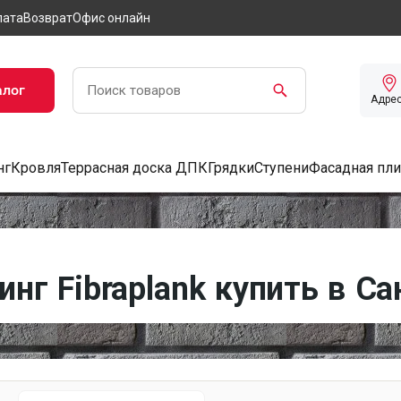
лата
Возврат
Офис онлайн
алог
Адре
нг
Кровля
Террасная доска ДПК
Грядки
Ступени
Фасадная пли
г Fibraplank купить в Са