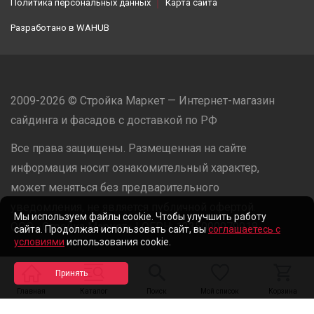
Политика персональных данных
Карта сайта
Разработано в
WAHUB
2009-2026 © Стройка Маркет — Интернет-магазин
сайдинга и фасадов с доставкой по РФ
Все права защищены. Размещенная на сайте
информация носит ознакомительный характер,
может меняться без предварительного
уведомления, не является публичной офертой.
Мы используем файлы cookie. Чтобы улучшить работу
ООО «Стройка Маркет» | ОГРН: 1235000079918
сайта. Продолжая использовать сайт, вы
соглашаетесь с
условиями
использования cookie.
Разработано в
WAHUB
Главная
Каталог
Поиск
Мой список
Корзина