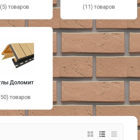
(5) товаров
(11) товаров
глы Доломит
(50) товаров