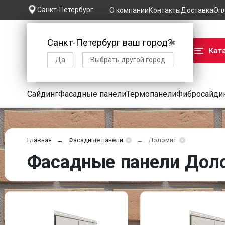
Санкт-Петербург
О компании
Контакты
Доставка
Оп
Санкт-Петербург ваш город?
✖
Кат
Да
Выбрать другой город
Сайдинг
Фасадные панели
Термопанели
Фибросайди
Главная
Фасадные панели
Доломит
Фасадные панели Доло