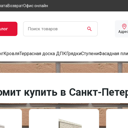
лата
Возврат
Офис онлайн
алог
Адре
нг
Кровля
Террасная доска ДПК
Грядки
Ступени
Фасадная пли
мит купить в Санкт-Пете