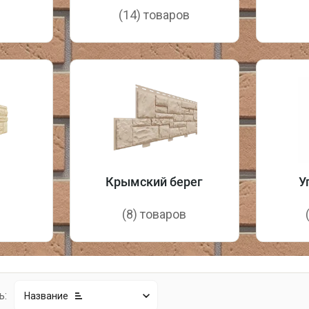
в
(14) товаров
Крымский берег
У
в
(8) товаров
ь:
Название