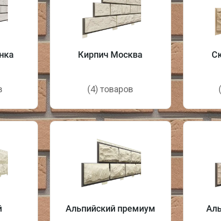
нка
Кирпич Москва
С
в
(4) товаров
й
Альпийский премиум
Аль