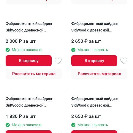
Фиброцементный сайдинг
Фиброцементный сайдинг
SidWood с древесной
SidWood с древесной
текстурой W-138
текстурой W-110 Клик
2 000
₽
за шт
2 650
₽
за шт
Можно заказать
Можно заказать
В корзину
В корзину
Рассчитать материал
Рассчитать материал
Фиброцементный сайдинг
Фиброцементный сайдинг
SidWood с древесной
SidWood с древесной
текстурой W-102
текстурой W-111 Клик
1 830
₽
за шт
2 650
₽
за шт
Можно заказать
Можно заказать