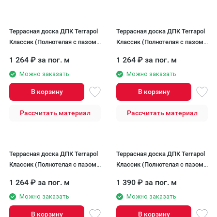
Террасная доска ДПК Terrapol
Террасная доска ДПК Terrapol
Классик (Полнотелая с пазом)
Классик (Полнотелая с пазом)
Тик Киото
Орех Милано
1 264
₽
за пог. м
1 264
₽
за пог. м
Можно заказать
Можно заказать
В корзину
В корзину
Рассчитать материал
Рассчитать материал
Террасная доска ДПК Terrapol
Террасная доска ДПК Terrapol
Классик (Полнотелая с пазом)
Классик (Полнотелая с пазом)
Чёрное дерево
Дуб Севилья
1 264
₽
за пог. м
1 390
₽
за пог. м
Можно заказать
Можно заказать
В корзину
В корзину