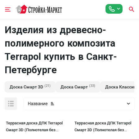
Изделия из древесно-
полимерного композита
Terrapol купить в Санкт-
Петербурге
(21)
(33)
(
Доска Смарт 3D
Доска Смарт
Доска Классик
Название
Террасная доска ДПК Terrapol
Террасная доска ДПК Terrapol
Смарт 3D (Полнотелая без
Смарт 3D (Полнотелая без
паза) Венге Соренто
паза) Анис