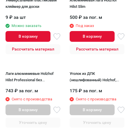
Универсальный пластиковый
Алюминиевая лага Holzhof
кляймер для доски
Hilst Slim
9
₽
за шт
500
₽
за пог. м
Можно заказать
Под заказ
В корзину
В корзину
Рассчитать материал
Рассчитать материал
Лаги алюминиевые Holzhof
Уголок из ДПК
Hilst Professional без
(нешлифованный) Holzhof,
уплотнителя
70x30 мм
743
₽
за пог. м
175
₽
за пог. м
Снято с производства
Снято с производства
В корзину
В корзину
Уточнить цену
Уточнить цену