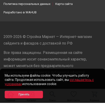
Политика персональных данных
Карта сайта
Разработано в
WAHUB
2009-2026 © Стройка Маркет — Интернет-магазин
сайдинга и фасадов с доставкой по РФ
Все права защищены. Размещенная на сайте
информация носит ознакомительный характер,
может меняться без предварительного
уведомления, не является публичной офертой.
Мы используем файлы cookie. Чтобы улучшить работу
ООО «Стройка Маркет» | ОГРН: 1235000079918
сайта. Продолжая использовать сайт, вы
соглашаетесь с
условиями
использования cookie.
Разработано в
WAHUB
Главная
Каталог
Поиск
Мой список
Корзина